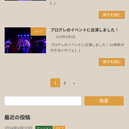
[…]
続きを読む
プログレのイベントに出演しました！
ライブ
2024年6月9日
プログレのイベントに出演しました！ 20年来の
付き合いのフェ […]
続きを読む
投
1
2
»
固
固
定
定
稿
ペ
ペ
ー
ー
の
検索
ジ
ジ
ペ
最近の投稿
ー
2024年8月20日
セッション
ライブ