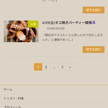
た。 ---- […]
続きを読む
6/29(土)タコ焼きパーティー開催
料理
2024年6月30日
「明石沖でタコたくさん釣ったので何かしませ
んか」と連絡があっ […]
続きを読む
投
1
2
…
5
»
固
固
固
定
定
定
稿
ペ
ペ
ペ
ー
ー
ー
の
ジ
ジ
ジ
ホーム
ペ
ー
レッスン・料金
ジ
プロフィール