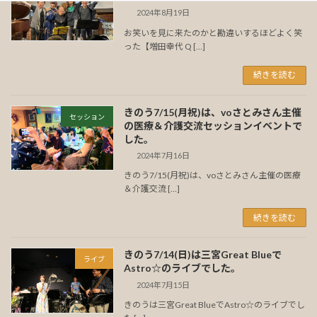
2024年8月19日
お笑いを見に来たのかと勘違いするほどよく笑
った【増田幸代 Q […]
続きを読む
きのう7/15(月祝)は、voさとみさん主催
セッション
の医療＆介護交流セッションイベントで
した。
2024年7月16日
きのう7/15(月祝)は、voさとみさん主催の医療
＆介護交流 […]
続きを読む
きのう7/14(日)は三宮Great Blueで
ライブ
Astro☆のライブでした。
2024年7月15日
きのうは三宮Great BlueでAstro☆のライブでし