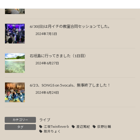
2024年7月12日
6/30(日)は月イチの教室合同セッションでした。
2024年7月1日
石垣島に行ってきました（1日目）
2024年6月27日
6/23、SONGS on 5vocals、無事終了しました！
2024年6月24日
ライブ
カテゴリー
江坂TwinReverb
渡辺篤紀
荻野壮輔
タグ
阪井ちょく