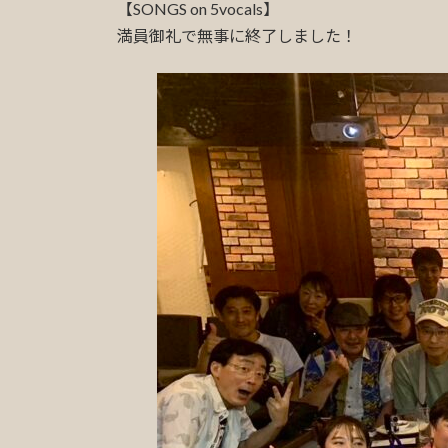
日
【SONGS on 5vocals】
時
満員御礼で無事に終了しました！
: