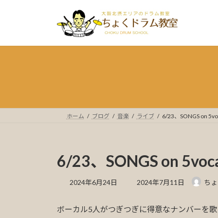
コ
ナ
ン
ビ
テ
ゲ
ン
ー
ツ
シ
へ
ョ
ス
ン
キ
に
ッ
移
プ
動
ホーム
ブログ
音楽
ライブ
6/23、SONGS on
6/23、SONGS on 5
最
2024年6月24日
2024年7月11日
ちょ
終
更
ボーカル5人がつぎつぎに得意なナンバーを歌
新