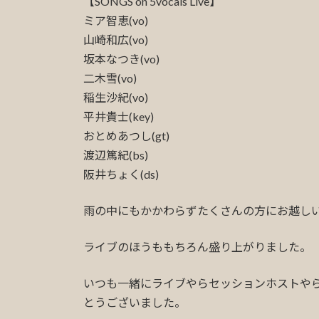
【SONGS on 5vocals Live】
ミア智恵(vo)
山崎和広(vo)
坂本なつき(vo)
二木雪(vo)
稲生沙紀(vo)
平井貴士(key)
おとめあつし(gt)
渡辺篤紀(bs)
阪井ちょく(ds)
雨の中にもかかわらずたくさんの方にお越し
ライブのほうももちろん盛り上がりました。
いつも一緒にライブやらセッションホストや
とうございました。