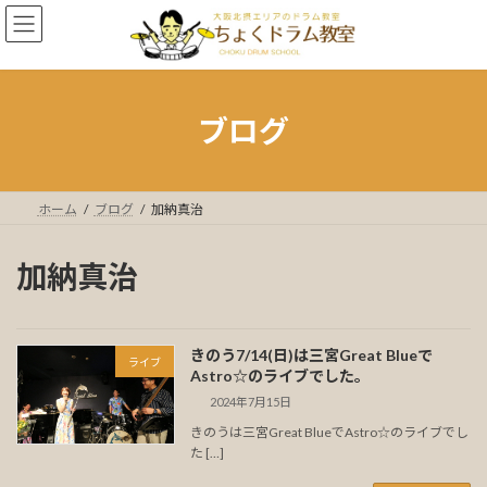
コ
ナ
ン
ビ
テ
ゲ
ン
ー
ツ
シ
へ
ョ
ブログ
ス
ン
キ
に
ッ
移
プ
動
ホーム
ブログ
加納真治
加納真治
きのう7/14(日)は三宮Great Blueで
ライブ
Astro☆のライブでした。
2024年7月15日
きのうは三宮Great BlueでAstro☆のライブでし
た […]